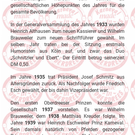
gesellschaftlichen Höhepunkten des Jahres für die
gesamte Bevölkerung.
In der Generalversammlung des Jahres
1933
wurden
Heinrich Althausen zum neuen Kassierer und Wilhelm
Brauweiler zum neuen Schriftführer gewählt. Im
selben Jahr traten bei der Sitzung erstmals
Humoristen aus Köln auf, und zwar das Duo
„Schnitzler und Ebert“. Der Eintritt betrug seinerzeit
DM 0,50.
Im Jahre
1935
trat Präsident Josef Schmitz aus
Altersgründen zurück. Als Nachfolger wurde Friedrich
Esch gewählt, der bis dahin Vizepräsident war.
Den ersten Oberdreeser Prinzen konnte die
Gesellschaft
1937
vorstellen. Es war Wilhelm
Brauweiler, dem
1938
Matthias Kreuder folgte. Im
Jahre
1939
war Heinrich Eschweiler Prinz Karneval.
Sein damals natürlich von Pferden gezogener