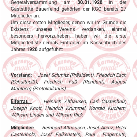
Generalversammlung am
30.01.1928
in der
Gaststätte Bauerfeind gehörten der KGO bereits 27
Mitglieder an.
Um diese ersten Mitglieder, denen wir im Grunde die
Existenz unseres Vereins verdanken, einmal
besonders hervorzuheben, haben wir die erste
Mitgliederliste gemäß Einträgen im Kassenbuch des
Jahres
1928
aufgeführt:
Vorstand:
Josef Schmitz (Präsident), Friedrich Esch
(Schultheiß), Friedrich Fuß (Rendant), August
Mahlberg (Protokollarius)
Elferrat:
Heinrich Althausen, Carl Castenholz,
Joseph Knott, Heinrich Krümmel, Konrad Kuchem,
Wilhelm Linden und Wilhelm Rick
Mitglieder:
Bernhard Althausen, Josef Arenz, Peter
Castenholz, Josef Falkenstein, Paul Fingerhuth,