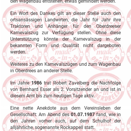
den Wagenbau entstehen, etwas gemindert werden.
Ein Wort des Dankes gilt an dieser Stelle auch den
ortsansässigen Landwirten, die Jahr für Jahr ihre
Traktoren und Anhänger für den Oberdreeser
Karnevalszug zur Verfügung stellen. Ohne diese
Unterstützung könnte der Karnevalszug in der
bekannten Form und Qualität nicht dargeboten
werden.
Weiteres zu den Karnevalszügen und zum Wagenbau
in Oberdrees an anderer Stelle.
Im Jahre
1986
trat Robert Zavelberg die Nachfolge
von Bernhard Esser als 2. Vorsitzender an und ist in
diesem Amt bis zum heutigen Tage aktiv.
Eine nette Anekdote aus dem Vereinsleben der
Gesellschaft: Am Abend des
01.07.1987
fand, wie in
den Jahren vorher auch, auf dem Schulhof der
alljährliche, sogenannte Rockappell statt.