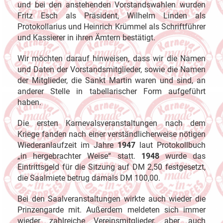
und bei den anstehenden Vorstandswahlen wurden
Fritz Esch als Präsident, Wilhelm Linden als
Protokollarius und Heinrich Krümmel als Schriftführer
und Kassierer in ihren Ämtern bestätigt.
Wir möchten darauf hinweisen, dass wir die Namen
und Daten der Vorstandsmitglieder, sowie die Namen
der Mitglieder, die Sankt Martin waren und sind, an
anderer Stelle in tabellarischer Form aufgeführt
haben.
Die ersten Karnevalsveranstaltungen nach dem
Kriege fanden nach einer verständlicherweise nötigen
Wiederanlaufzeit im Jahre
1947
laut Protokollbuch
„in hergebrachter Weise“ statt.
1948
wurde das
Eintrittsgeld für die Sitzung auf DM 2,50 festgesetzt,
die Saalmiete betrug damals DM 100,00.
Bei den Saalveranstaltungen wirkte auch wieder die
Prinzengarde mit. Außerdem meldeten sich immer
wieder zahlreiche Vereinsmitglieder, aber auch