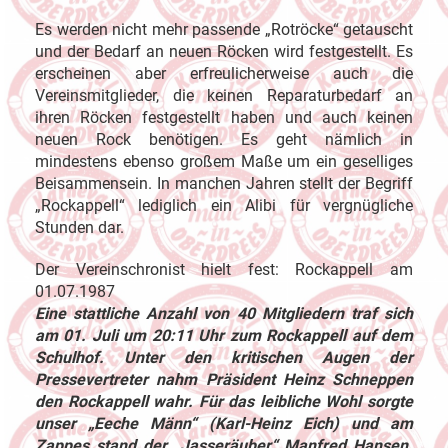
Es werden nicht mehr passende „Rotröcke“ getauscht
und der Bedarf an neuen Röcken wird festgestellt. Es
erscheinen aber erfreulicherweise auch die
Vereinsmitglieder, die keinen Reparaturbedarf an
ihren Röcken festgestellt haben und auch keinen
neuen Rock benötigen. Es geht nämlich in
mindestens ebenso großem Maße um ein geselliges
Beisammensein. In manchen Jahren stellt der Begriff
„Rockappell“ lediglich ein Alibi für vergnügliche
Stunden dar.
Der Vereinschronist hielt fest: Rockappell am
01.07.1987
Eine stattliche Anzahl von 40 Mitgliedern traf sich
am 01. Juli um 20:11 Uhr zum Rockappell auf dem
Schulhof. Unter den kritischen Augen der
Pressevertreter nahm Präsident Heinz Schneppen
den Rockappell wahr. Für das leibliche Wohl sorgte
unser „Eeche Männ“ (Karl-Heinz Eich) und am
Zappes stand der „Jasseräuber“ Manfred Hansen.