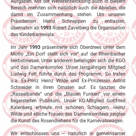
Aufgaben. Mit der Weiterentwicklung auch in diesem
Bereich mehrten sich natürlich auch die Abreiten, die
damit im Zusammenhang stehen. Um unseren
Präsidenten Heinz Schneppen zu entlasten,
übernahm ab
1993
Robert Zavelberg die Organisation
des Kinderkarnevals.
Im Jahr
1993
präsentierte sich Oberdrees unter dem
Motto „Ein Dorf stellt sich vor“ auf der Rheinbacher
Herbstmesse. Unter anderem beteiligten sich die KGO
und das Damenkomitee. Unser langjähriges Mitglied
Ludwig Fett führte durch das Programm. So traten
u.a. Ex-Prinz Heinz Wilde und Ex-Prinzessin Astrid
Schneider in ihren Ornaten auf. Es tanzten die
„Rasselbande“ und die „Blauen Funken“ vor einem
begeisterten Publikum. Unser KG-Mitglied Gottfried
Kalenberg erfreute mit schönen Schlagern. Heinz
Wilde und etliche Frauen des Damenkomitees zeigten
die Kunst des Rosendrehens für die Karnevalswagen.
Wir entschlossen uns – natürlich in gemeinsamer