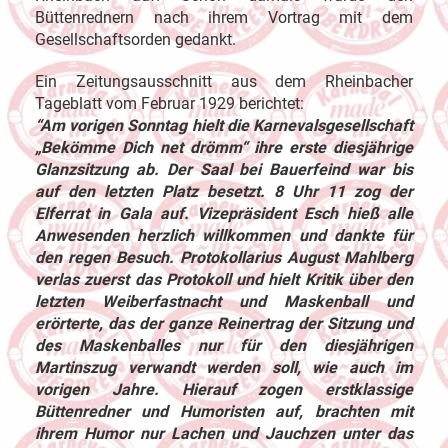
Büttenrednern nach ihrem Vortrag mit dem
Gesellschaftsorden gedankt.
Ein Zeitungsausschnitt aus dem Rheinbacher
Tageblatt vom Februar 1929 berichtet:
“Am vorigen Sonntag hielt die Karnevalsgesellschaft
„Bekömme Dich net drömm“ ihre erste diesjährige
Glanzsitzung ab. Der Saal bei Bauerfeind war bis
auf den letzten Platz besetzt. 8 Uhr 11 zog der
Elferrat in Gala auf. Vizepräsident Esch hieß alle
Anwesenden herzlich willkommen und dankte für
den regen Besuch. Protokollarius August Mahlberg
verlas zuerst das Protokoll und hielt Kritik über den
letzten Weiberfastnacht und Maskenball und
erörterte, das der ganze Reinertrag der Sitzung und
des Maskenballes nur für den diesjährigen
Martinszug verwandt werden soll, wie auch im
vorigen Jahre. Hierauf zogen erstklassige
Büttenredner und Humoristen auf, brachten mit
ihrem Humor nur Lachen und Jauchzen unter das