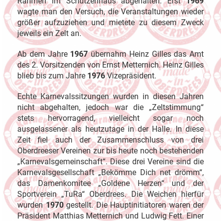
Rahmen im Schützenhaus abgehalten. Erst
1969
wagte man den Versuch, die Veranstaltungen wieder
größer aufzuziehen und mietete zu diesem Zweck
jeweils ein Zelt an.
Ab dem Jahre
1967
übernahm Heinz Gilles das Amt
des 2. Vorsitzenden von Ernst Metternich. Heinz Gilles
blieb bis zum Jahre
1976
Vizepräsident.
Echte Karnevalssitzungen wurden in diesen Jahren
nicht abgehalten, jedoch war die „Zeltstimmung“
stets hervorragend, vielleicht sogar noch
ausgelassener als heutzutage in der Halle. In diese
Zeit fiel auch der Zusammenschluss von drei
Oberdreeser Vereinen zur bis heute noch bestehenden
„Karnevalsgemeinschaft“. Diese drei Vereine sind die
Karnevalsgesellschaft „Bekömme Dich net drömm“,
das Damenkomitee „Goldene Herzen“ und der
Sportverein „TuRa“ Oberdrees. Die Weichen hierfür
wurden
1970
gestellt. Die Hauptinitiatoren waren der
Präsident Matthias Metternich und Ludwig Fett. Einer