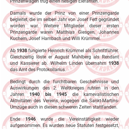
Prinzenwagen trug einen riesigen Elefanten.
Damals wurde der Prinz von einer Prinzengarde
begleitet, die im selben Jahr von Josef Fett gegründet
worden war. Weitere Mitglieder dieser ersten
Prinzengarde waren Matthias Giesgen, Johannes
Kuchem, Josef Hambach und Willi Krümmel.
Ab
1938
fungierte Heinrich Krümmel als Schriftführer.
Gleichzeitig löste er August Mahlberg als Rendant
und Kassierer ab. Wilhelm Linden übernahm
1938
das Amt des Protokollarius.
Bedingt durch die furchtbaren Geschehnisse und
Auswirkungen des 2. Weltkrieges ruhten in den
Jahren
1940 bis 1945
die karnevalistischen
Aktivitäten des Vereins, wogegen die Sankt-Martins-
Umzüge auch in diesen schweren Zeiten stattfanden.
Ende
1946
wurde die Vereinstätigkeit wieder
aufgenommen. Es wurden neue Statuten festgesetzt,