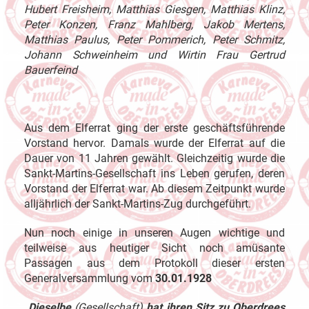
Hubert Freisheim, Matthias Giesgen, Matthias Klinz,
Peter Konzen, Franz Mahlberg, Jakob Mertens,
Matthias Paulus, Peter Pommerich, Peter Schmitz,
Johann Schweinheim und Wirtin Frau Gertrud
Bauerfeind
Aus dem Elferrat ging der erste geschäftsführende
Vorstand hervor. Damals wurde der Elferrat auf die
Dauer von 11 Jahren gewählt. Gleichzeitig wurde die
Sankt-Martins-Gesellschaft ins Leben gerufen, deren
Vorstand der Elferrat war. Ab diesem Zeitpunkt wurde
alljährlich der Sankt-Martins-Zug durchgeführt.
Nun noch einige in unseren Augen wichtige und
teilweise aus heutiger Sicht noch amüsante
Passagen aus dem Protokoll dieser ersten
Generalversammlung vom
30.01.1928
„
Dieselbe
(Gesellschaft)
hat ihren Sitz zu Oberdrees