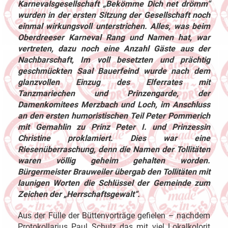
Karnevalsgesellschaft „Bekömme Dich net drömm“
wurden in der ersten Sitzung der Gesellschaft noch
einmal wirkungsvoll unterstrichen. Alles, was beim
Oberdreeser Karneval Rang und Namen hat, war
vertreten, dazu noch eine Anzahl Gäste aus der
Nachbarschaft, Im voll besetzten und prächtig
geschmückten Saal Bauerfeind wurde nach dem
glanzvollen Einzug des Elferrates mit
Tanzmariechen und Prinzengarde, der
Damenkomitees Merzbach und Loch, im Anschluss
an den ersten humoristischen Teil Peter Pommerich
mit Gemahlin zu Prinz Peter I. und Prinzessin
Christine proklamiert. Dies war eine
Riesenüberraschung, denn die Namen der Tollitäten
waren völlig geheim gehalten worden.
Bürgermeister Brauweiler übergab den Tollitäten mit
launigen Worten die Schlüssel der Gemeinde zum
Zeichen der „Herrschaftsgewalt“.
Aus der Fülle der Büttenvorträge gefielen – nachdem
Protokollarius Paul Schulz das mit viel Lokalkolorit