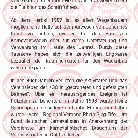
Von
2000
an übernahm Heinz-Willi Brauweiler erneut
die Funktion des Schriftführers.
Ab dem Herbst
1997
ist es allen Wagenbauern
möglich, eine Halle auf dem Anwesen von Johannes
Knott zu nutzen, sei es für den Bau von
Karnevalswagen oder für deren Unterstellung und
Verwahrung im Laufe des Jahres. Durch diese
Tatsache haben sich die zeitweiligen Engpässe
bezüglich der Räumlichkeiten für den Wagenbau
weiter entspannt.
In den
90er Jahren
verliefen die Aktivitäten und das
Vereinsleben der KGO in „geordneten und gefestigten
Bahnen“. Über ein herausragendes Ereignis ist
trotzdem zu berichten: Im Jahre
1998
wurde Heinz
Schneppen eine seltene und hohe Ehrung zuteil: Ihm
wurde vom Regional-Verband-Rhein-Sieg-Eifel im
Bund deutscher Karnevalisten in Anerkennung der
Verdienste um karnevalistisches Brauchtum der
Verdienstorden in Gold verliehen.