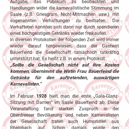
Aufgabe, das Publikum zu beobachten und
Handlungen wider die karnevalistische Stimmung im
Saale (z.B. Griesgram, Nicht-Mitmachen usw.) mit
sogenannten Verhaftungen zu bestrafen. Die
Verhafteten konnten sich dann nur durch spendieren
eines hochgeistigen Getränks wieder freikaufen.
In diversen Protokollen der folgenden Zeit wird immer
wieder darauf hingewiesen, dass der Gastwirt
Bauerfeind die Gesellschaft tatsächlich tatkräftig
unterstützt hat. Es heißt z.B. in einem Protokoll:
„Sollte die Gesellschaft nicht auf ihre Kosten
kommen, übernimmt die Wirtin Frau Bauerfeind die
Getränke für den auftretenden, auswärtigen
Karnevalisten.“
Im Februar
1928
hielt man die erste „Gala-Glanz-
Sitzung mit Damen“ im Saale Bauerfeind ab. Diese
Veranstaltung fand starken Zuspruch in der
Oberdreeser Bevölkerung und neben Karnevalisten
der Gesellschaft traten auch Humoristen aus
Rheinbach auf. Schon damals wurde den