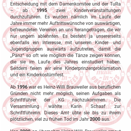
Entscheidung mit dem Damenkomitee und der TuRa
– ab
1995
zwei Kinderveranstaltungen
durchzuführen. Es wurden nämlich im Laufe der
Jahre immer mehr Auftrittswünsche von auswärtigen,
befreundeten Vereinen an uns herangetragen, die wir
nur ungern ablehnten. Es besteht ja unsererseits
ebenfalls ein Interesse, mit unseren Kinder- und
Jugendgruppen auswärts aufzutreten, damit die
„Pänz“ so oft wie möglich die Tänze zeigen können,
die sie im Laufe des Jahres einstudiert haben.
Seitdem feiern wir eine Kinderprinzenproklamation
und ein Kinderkostümfest.
Ab
1996
war es Heinz-Willi Brauweiler aus beruflichen
Gründen nicht mehr möglich, seinen Aufgaben als
Schriftführer der KG nachzukommen. Die
Versammlung wählte Karin Schaaf zur
Schriftführerin. Dieses Amt übte sie bis zu ihrem
plötzlichen, viel zu frühen Tod im Jahr
2000
aus.