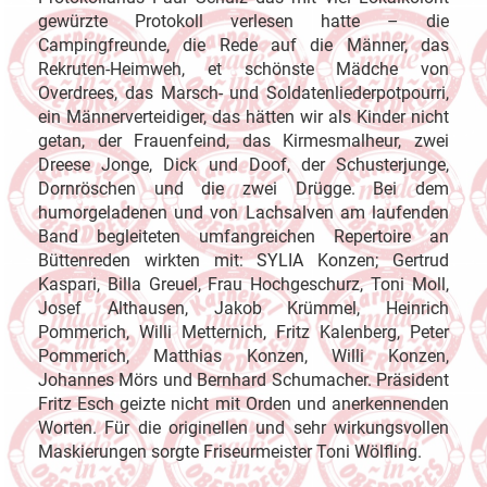
gewürzte Protokoll verlesen hatte – die
Campingfreunde, die Rede auf die Männer, das
Rekruten-Heimweh, et schönste Mädche von
Overdrees, das Marsch- und Soldatenliederpotpourri,
ein Männerverteidiger, das hätten wir als Kinder nicht
getan, der Frauenfeind, das Kirmesmalheur, zwei
Dreese Jonge, Dick und Doof, der Schusterjunge,
Dornröschen und die zwei Drügge. Bei dem
humorgeladenen und von Lachsalven am laufenden
Band begleiteten umfangreichen Repertoire an
Büttenreden wirkten mit: SYLIA Konzen; Gertrud
Kaspari, Billa Greuel, Frau Hochgeschurz, Toni Moll,
Josef Althausen, Jakob Krümmel, Heinrich
Pommerich, Willi Metternich, Fritz Kalenberg, Peter
Pommerich, Matthias Konzen, Willi Konzen,
Johannes Mörs und Bernhard Schumacher. Präsident
Fritz Esch geizte nicht mit Orden und anerkennenden
Worten. Für die originellen und sehr wirkungsvollen
Maskierungen sorgte Friseurmeister Toni Wölfling.