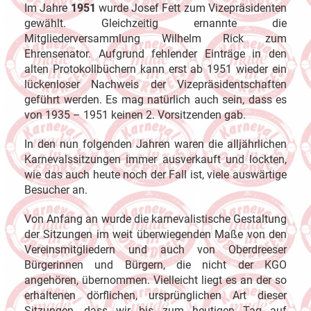
Im Jahre
1951
wurde Josef Fett zum Vizepräsidenten
gewählt. Gleichzeitig ernannte die
Mitgliederversammlung Wilhelm Rick zum
Ehrensenator. Aufgrund fehlender Einträge in den
alten Protokollbüchern kann erst ab 1951 wieder ein
lückenloser Nachweis der Vizepräsidentschaften
geführt werden. Es mag natürlich auch sein, dass es
von 1935 – 1951 keinen 2. Vorsitzenden gab.
In den nun folgenden Jahren waren die alljährlichen
Karnevalssitzungen immer ausverkauft und lockten,
wie das auch heute noch der Fall ist, viele auswärtige
Besucher an.
Von Anfang an wurde die karnevalistische Gestaltung
der Sitzungen im weit überwiegenden Maße von den
Vereinsmitgliedern und auch von Oberdreeser
Bürgerinnen und Bürgern, die nicht der KGO
angehören, übernommen. Vielleicht liegt es an der so
erhaltenen dörflichen, ursprünglichen Art dieser
Sitzungen, dass wir bis zum heutigen Tag auf