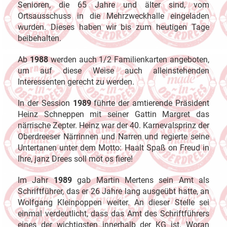
Senioren, die 65 Jahre und älter sind, vom
Ortsausschuss in die Mehrzweckhalle eingeladen
wurden. Dieses haben wir bis zum heutigen Tage
beibehalten.
Ab
1988
werden auch 1/2 Familienkarten angeboten,
um auf diese Weise auch alleinstehenden
Interessenten gerecht zu werden.
In der Session
1989
führte der amtierende Präsident
Heinz Schneppen mit seiner Gattin Margret das
närrische Zepter. Heinz war der 40. Karnevalsprinz der
Oberdreeser Närrinnen und Narren und regierte seine
Untertanen unter dem Motto: Haalt Spaß on Freud in
Ihre, janz Drees soll möt os fiere!
Im Jahr
1989
gab Martin Mertens sein Amt als
Schriftführer, das er 26 Jahre lang ausgeübt hatte, an
Wolfgang Kleinpoppen weiter. An dieser Stelle sei
einmal verdeutlicht, dass das Amt des Schriftführers
eines der wichtigsten innerhalb der KG ist. Woran