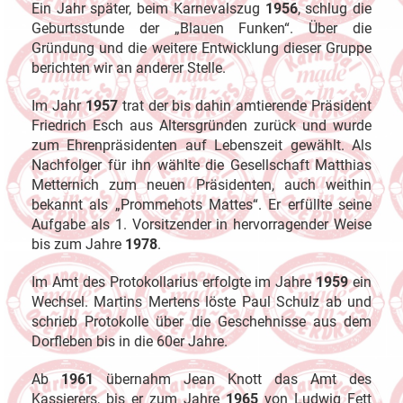
Ein Jahr später, beim Karnevalszug
1956
, schlug die
Geburtsstunde der „Blauen Funken“. Über die
Gründung und die weitere Entwicklung dieser Gruppe
berichten wir an anderer Stelle.
Im Jahr
1957
trat der bis dahin amtierende Präsident
Friedrich Esch aus Altersgründen zurück und wurde
zum Ehrenpräsidenten auf Lebenszeit gewählt. Als
Nachfolger für ihn wählte die Gesellschaft Matthias
Metternich zum neuen Präsidenten, auch weithin
bekannt als „Prommehots Mattes“. Er erfüllte seine
Aufgabe als 1. Vorsitzender in hervorragender Weise
bis zum Jahre
1978
.
Im Amt des Protokollarius erfolgte im Jahre
1959
ein
Wechsel. Martins Mertens löste Paul Schulz ab und
schrieb Protokolle über die Geschehnisse aus dem
Dorfleben bis in die 60er Jahre.
Ab
1961
übernahm Jean Knott das Amt des
Kassierers, bis er zum Jahre
1965
von Ludwig Fett