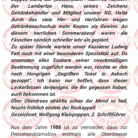
Der Lambertze Hans, seines Zeichens
Getränkehändler und Mitglied unserer KG. Hatte
durch das viele Hin- und Herfahren wegen
Getränkenachschub mehr Kosten als Gewinn. An
diesem herrlichen Sommerabend waren die
Fässchen nämlich schneller lehr als geplant.
Zu später Stunde wartete unser Kassierer Ludwig
Fett noch mit einer besonderen Spezialität auf. Da
ansonsten alles Essbare seiner zweckmäßigen
Bestimmung zugeführt worden war, reichte er den
noch Hungrigen „Gegrillten Toast in Asbach
gezoppt“. Ich kann nur hoffen, dass dieser
Leckerbissen denjenigen, die ihn gegessen haben,
auch bekommen ist.
Über Oberdrees strahlte schon der Mond so hell,
feucht-fröhlich endete der Rockappell.
Gezeichnet: Wolfgang Kleinpoppen, 2. Schriftführer
Aus dem Jahre
1988
ist zu vermelden, dass zur
Prinzenproklamation erstmals alle Oberdreeser