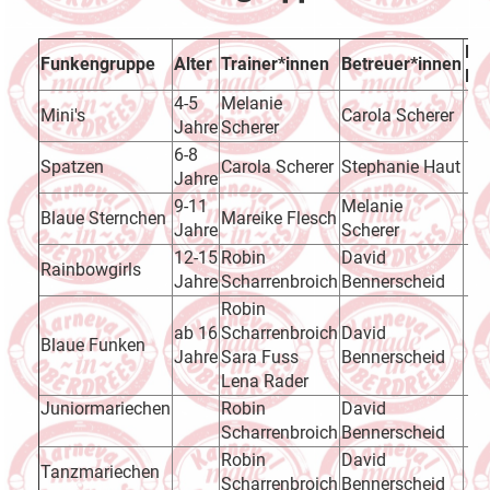
E-
Funkengruppe
Alter
Trainer*innen
Betreuer*innen
Ma
4-5
Melanie
Mini's
Carola Scherer
Jahre
Scherer
6-8
Spatzen
Carola Scherer
Stephanie Haut
Jahre
9-11
Melanie
Blaue Sternchen
Mareike Flesch
Jahre
Scherer
12-15
Robin
David
Rainbowgirls
Jahre
Scharrenbroich
Bennerscheid
Robin
ab 16
Scharrenbroich
David
Blaue Funken
Jahre
Sara Fuss
Bennerscheid
Lena Rader
Juniormariechen
Robin
David
Scharrenbroich
Bennerscheid
Robin
David
Tanzmariechen
Scharrenbroich
Bennerscheid